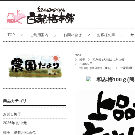
TOP
ご利用案内
お問い合せ
お客様の声
サ
TOP
梅干
和み梅 (大粒はちみつ梅）
～3000円
甘口梅（塩分約5～8％）
ご家庭用・
和み梅100ｇ(簡
商品カテゴリ
お試し梅干
2026年 お中元
梅干・贈答用和紙包