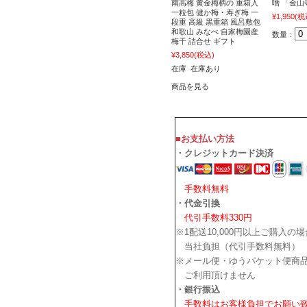
南高梅 黄金梅柄の 重箱入
噌 「金山
一粒包 健か梅・寿ぎ梅 一
¥1,950
(税
段重 高級 黒重箱 風呂敷包
和歌山 みなべ 自家梅園産
数量：
梅干 詰合せ ギフト
¥3,850
(税込)
在庫 在庫あり
商品を見る
■お支払い方法
・クレジットカード決済
手数料無料
・代金引換
代引手数料330円
※1配送10,000円以上ご購入の
当社負担（代引手数料無料）
※メール便・ゆうパケット便商
ご利用頂けません
・銀行振込
手数料はお客様負担でお願い