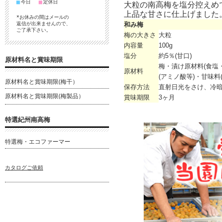
■
■
今日
定休日
大粒の南高梅を塩分控えめ
上品な甘さに仕上げました
*お休みの間はメールの
返信が出来ませんので、
和み梅
ご了承下さい。
梅の大きさ
大粒
内容量
100g
塩分
約5％(甘口)
原材料名と賞味期限
梅・漬け原材料(食塩
原材料
(アミノ酸等)・甘味料
原材料名と賞味期限(梅干）
保存方法
直射日光をさけ、冷
原材料名と賞味期限(梅製品）
賞味期限
3ヶ月
特選紀州南高梅
特選梅・エコファーマー
カタログご依頼