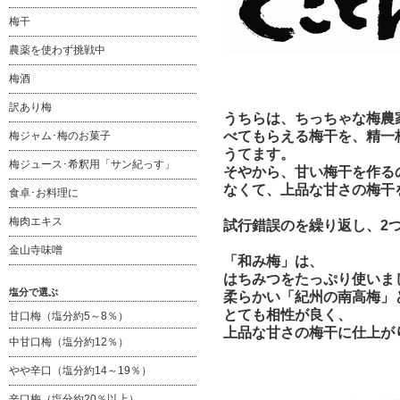
梅干
農薬を使わず挑戦中
梅酒
訳あり梅
うちらは、ちっちゃな梅農
べてもらえる梅干を、精一
梅ジャム･梅のお菓子
うてます。
梅ジュース･希釈用「サン紀っす」
そやから、甘い梅干を作る
なくて、上品な甘さの梅干
食卓･お料理に
梅肉エキス
試行錯誤のを繰り返し、2
金山寺味噌
「和み梅」は、
はちみつをたっぷり使いま
塩分で選ぶ
柔らかい「紀州の南高梅」
とても相性が良く、
甘口梅（塩分約5～8％）
上品な甘さの梅干に仕上が
中甘口梅（塩分約12％）
やや辛口（塩分約14～19％）
辛口梅（塩分約20％以上）