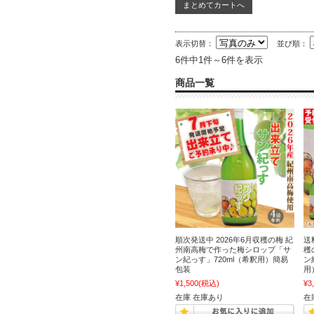
表示切替：
並び順：
6件中1件～6件を表示
商品一覧
順次発送中 2026年6月収穫の梅 紀
送
州南高梅で作った梅シロップ「サ
穫
ン紀っす」720ml（希釈用）簡易
ン
包装
用
¥1,500
(税込)
¥3
在庫 在庫あり
在