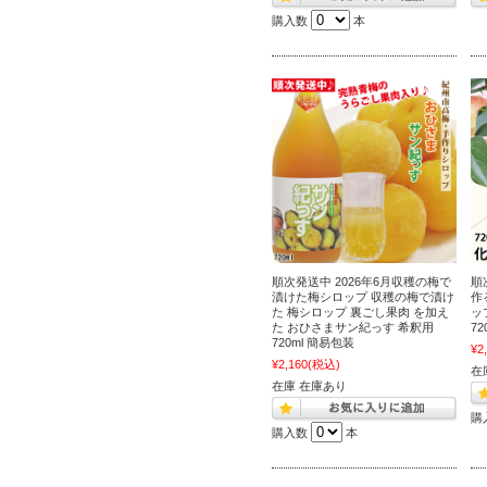
購入数
本
順次発送中 2026年6月収穫の梅で
順
漬けた梅シロップ 収穫の梅で漬け
作
た 梅シロップ 裏ごし果肉 を加え
ッ
た おひさまサン紀っす 希釈用
7
720ml 簡易包装
¥2
¥2,160
(税込)
在
在庫 在庫あり
購
購入数
本