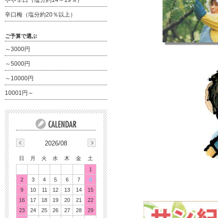
やや辛口（塩分約14～19％）
辛口梅（塩分約20％以上）
ご予算で選ぶ
～3000円
～5000円
～10000円
10001円～
2026/08
日
月
火
水
木
金
土
1
2
3
4
5
6
7
8
9
10
11
12
13
14
15
16
17
18
19
20
21
22
23
24
25
26
27
28
29