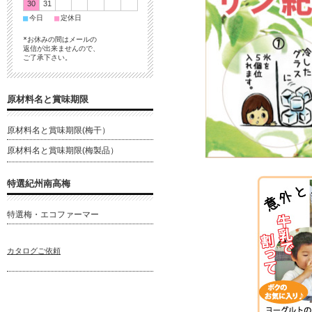
30
31
■
■
今日
定休日
*お休みの間はメールの
返信が出来ませんので、
ご了承下さい。
原材料名と賞味期限
原材料名と賞味期限(梅干）
原材料名と賞味期限(梅製品）
特選紀州南高梅
特選梅・エコファーマー
カタログご依頼