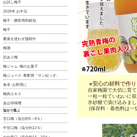
お試し梅干
2026年 お中元
梅干・贈答用和紙包
梅干
農薬を使わず挑戦中
梅酒
訳あり梅
梅ジャム･梅のお菓子
梅ジュース･希釈用「サン紀っす」
●安心の材料で作り
食卓･お料理に
自家梅園で大切に育てた
梅肉エキス
一粒一粒ていねいに収
氷砂糖で漬け込みまし
金山寺味噌
(保存料・着色料は一切
塩分で選ぶ
甘口梅（塩分約5～8％）
中甘口梅（塩分約12％）