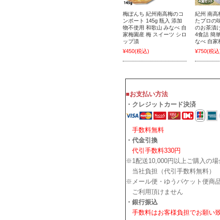
梅ぽんち 紀州南高梅のコ
紀州 南高
ンポート 145g 瓶入 添加
たプロの
物不使用 和歌山 みなべ 自
のお茶漬
家梅園産 梅 スイーツ シロ
4食詰 簡
ップ漬
なべ 自家
¥450
(税込)
¥750
(税込
■お支払い方法
・クレジットカード決済
手数料無料
・代金引換
代引手数料330円
※1配送10,000円以上ご購入の
当社負担（代引手数料無料）
※メール便・ゆうパケット便商
ご利用頂けません
・銀行振込
手数料はお客様負担でお願い