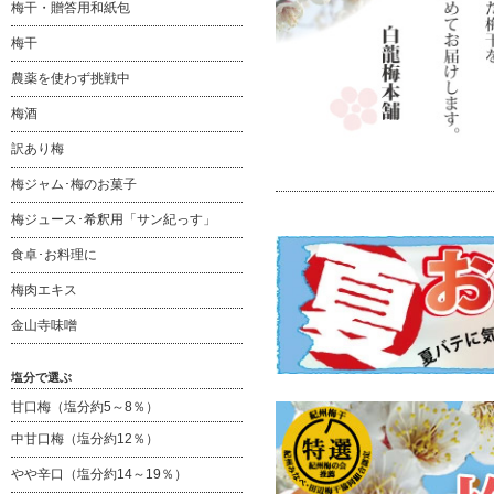
梅干・贈答用和紙包
梅干
農薬を使わず挑戦中
梅酒
訳あり梅
梅ジャム･梅のお菓子
梅ジュース･希釈用「サン紀っす」
食卓･お料理に
梅肉エキス
金山寺味噌
塩分で選ぶ
甘口梅（塩分約5～8％）
中甘口梅（塩分約12％）
やや辛口（塩分約14～19％）