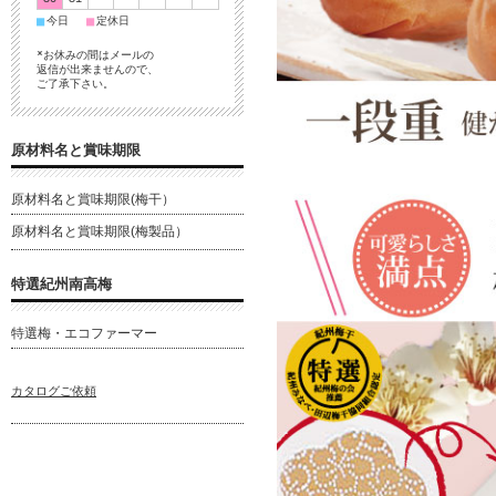
■
■
今日
定休日
*お休みの間はメールの
返信が出来ませんので、
ご了承下さい。
原材料名と賞味期限
原材料名と賞味期限(梅干）
原材料名と賞味期限(梅製品）
特選紀州南高梅
特選梅・エコファーマー
カタログご依頼