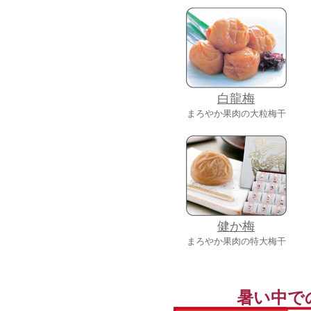
白龍梅
まろやか果肉の大粒梅干
健か梅
まろやか果肉の特大梅干
暑い中で