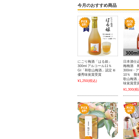
今月のおすすめ商品
にごり梅酒「はる姫」
日本酒仕
300ml アルコール11％
梅梅酒 和 
GI「和歌山梅酒」認定 iti
300ml
優秀味覚賞受賞
10％ 簡
歌山梅酒」
¥1,250
(税込)
味覚賞受
¥1,300
(税