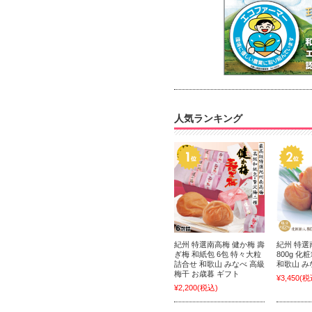
人気ランキング
紀州 特選南高梅 健か梅 壽
紀州 特
ぎ梅 和紙包 6包 特々大粒
800g 化
詰合せ 和歌山 みなべ 高級
和歌山 み
梅干 お歳暮 ギフト
¥3,450
(税
¥2,200
(税込)