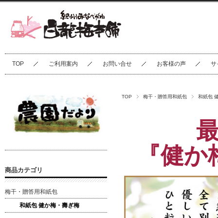
TOP
ご利用案内
お問い合せ
お客様の声
サ
TOP
梅干・贈答用和紙包
和紙包 
『健か
商品カテゴリ
梅干・贈答用和紙包
和紙包 健か梅・壽ぎ梅