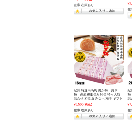
¥2
在庫 在庫あり
在
紀州 特選南高梅 健か梅 壽ぎ
紀
梅 高級和紙包み16包 特々大粒
梅
詰合せ 和歌山 みなべ 梅干 ギフト
詰
¥5,500
(税込)
¥7
在庫 在庫あり
在