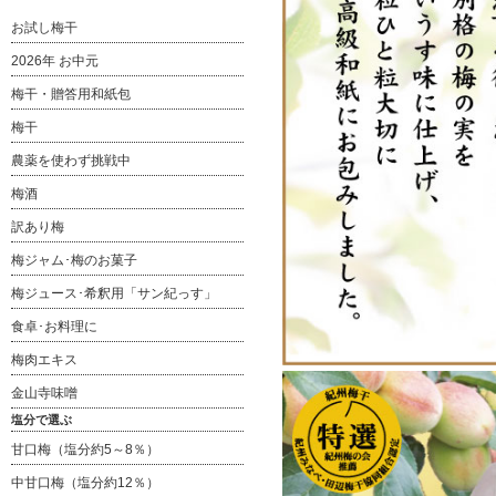
お試し梅干
2026年 お中元
梅干・贈答用和紙包
梅干
農薬を使わず挑戦中
梅酒
訳あり梅
梅ジャム･梅のお菓子
梅ジュース･希釈用「サン紀っす」
食卓･お料理に
梅肉エキス
金山寺味噌
塩分で選ぶ
甘口梅（塩分約5～8％）
中甘口梅（塩分約12％）