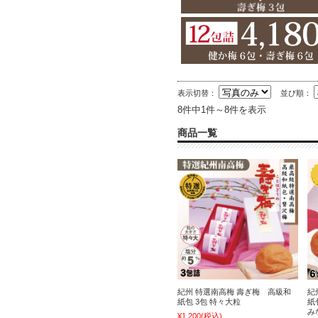
表示切替：
並び順：
8件中1件～8件を表示
商品一覧
紀州 特選南高梅 壽ぎ梅 高級和
紀
紙包 3包 特々大粒
紙
み
¥1,200
(税込)