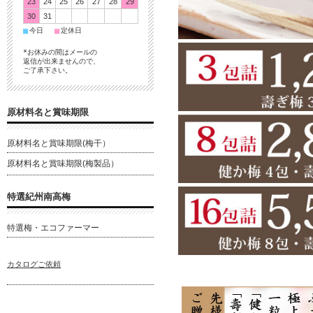
23
24
25
26
27
28
29
30
31
■
■
今日
定休日
*お休みの間はメールの
返信が出来ませんので、
ご了承下さい。
原材料名と賞味期限
原材料名と賞味期限(梅干）
原材料名と賞味期限(梅製品）
特選紀州南高梅
特選梅・エコファーマー
カタログご依頼