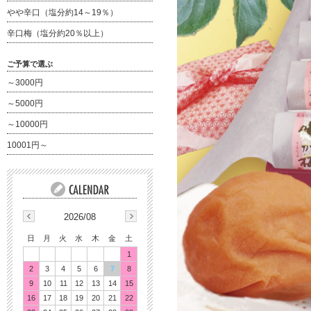
やや辛口（塩分約14～19％）
辛口梅（塩分約20％以上）
ご予算で選ぶ
～3000円
～5000円
～10000円
10001円～
2026/08
日
月
火
水
木
金
土
1
2
3
4
5
6
7
8
9
10
11
12
13
14
15
16
17
18
19
20
21
22