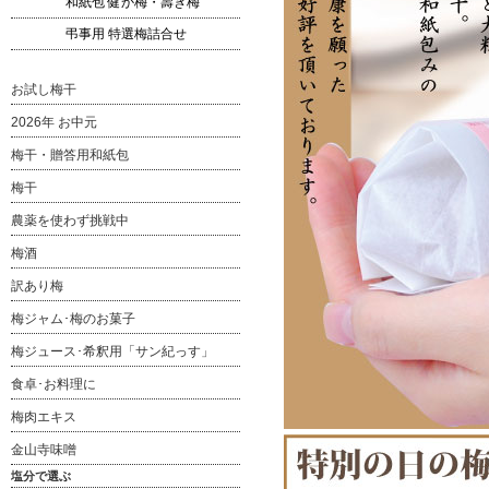
和紙包 健か梅・壽ぎ梅
弔事用 特選梅詰合せ
お試し梅干
2026年 お中元
梅干・贈答用和紙包
梅干
農薬を使わず挑戦中
梅酒
訳あり梅
梅ジャム･梅のお菓子
梅ジュース･希釈用「サン紀っす」
食卓･お料理に
梅肉エキス
金山寺味噌
塩分で選ぶ