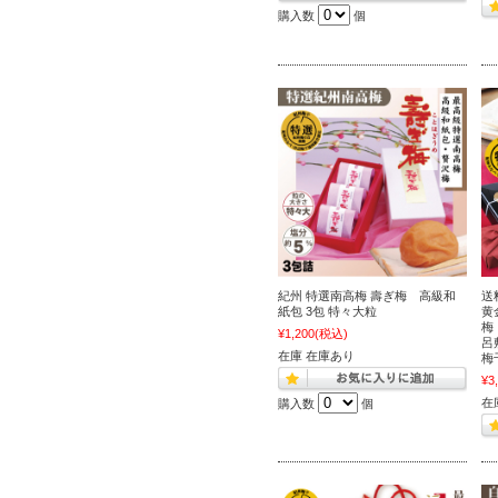
購入数
個
紀州 特選南高梅 壽ぎ梅 高級和
送
紙包 3包 特々大粒
黄
梅
¥1,200
(税込)
呂
在庫 在庫あり
梅
¥3
在
購入数
個