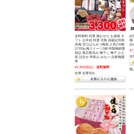
送料無料 特選 梅おせち お歳暮 ギ
紀
フト お年始 特選 完熟 高級紀州南
梅
高梅 甘口はちみつ梅他 人気の6種
詰
計330g 梅スイーツ3個 特製梅柄重
¥7
箱詰 風呂敷包み 梅干し 梅干 お土
在
産 詰合せ 和歌山 みなべ 自家梅園
産
¥3,300
(税込)
送料無料
購
在庫 在庫切れ