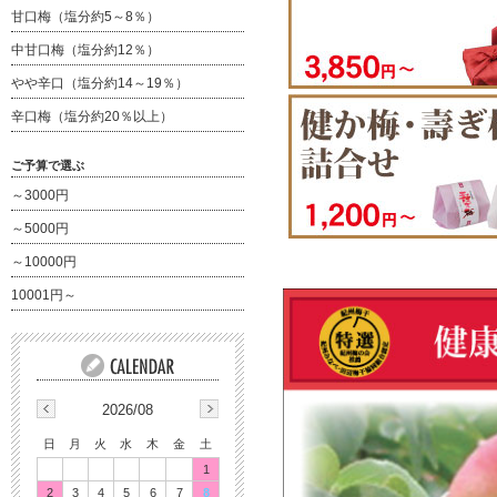
甘口梅（塩分約5～8％）
中甘口梅（塩分約12％）
やや辛口（塩分約14～19％）
辛口梅（塩分約20％以上）
ご予算で選ぶ
～3000円
～5000円
～10000円
10001円～
2026/08
日
月
火
水
木
金
土
1
2
3
4
5
6
7
8