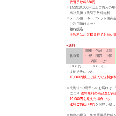
代引手数料330円
※1配送10,000円以上ご購入の
当社負担（代引手数料無料）
※メール便・ゆうパケット便商
ご利用頂けません
・銀行振込
手数料はお客様負担でお願い
■送料
関東・信越・北陸
北海道
中部・関西・中国
四国・九州
８８０円
６６０円
※１配送先につき、
10,000円以上ご購入で送料無
※北海道･沖縄県へのお届けは、
につき
送料無料の商品及び商
10,000円を超えた場合でも
送料ご負担660円
をお願い致し
※離島の場合、別途重量手数料