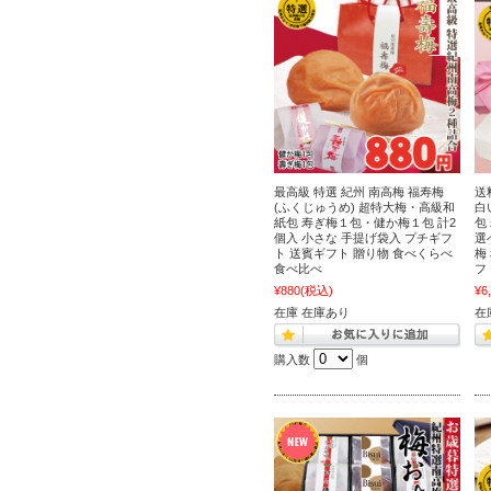
最高級 特選 紀州 南高梅 福寿梅
送
(ふくじゅうめ) 超特大梅・高級和
白
紙包 寿ぎ梅１包・健か梅１包 計2
包
個入 小さな 手提げ袋入 プチギフ
選
ト 送賓ギフト 贈り物 食べくらべ
梅
食べ比べ
フ
¥880
(税込)
¥6
在庫 在庫あり
在
購入数
個