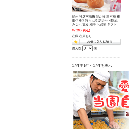
紀州 特選南高梅 健か梅 壽ぎ梅 和
紙包 6包 特々大粒 詰合せ 和歌山
みなべ 高級 梅干 お歳暮 ギフト
¥2,200
(税込)
在庫 在庫あり
購入数
個
17件中1件～17件を表示