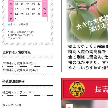
9
10
11
12
13
14
15
16
17
18
19
20
21
22
23
24
25
26
27
28
29
30
31
■
■
今日
定休日
*お休みの間はメールの
返信が出来ませんので、
ご了承下さい。
原材料名と賞味期限
原材料名と賞味期限(梅干）
原材料名と賞味期限(梅製品）
特選紀州南高梅
特選梅・エコファーマー
カタログご依頼