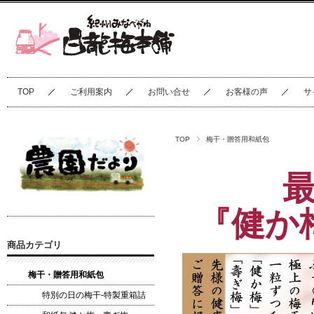
TOP
ご利用案内
お問い合せ
お客様の声
サ
TOP
梅干・贈答用和紙包
『健か
商品カテゴリ
梅干・贈答用和紙包
特別の日の梅干-特製重箱詰