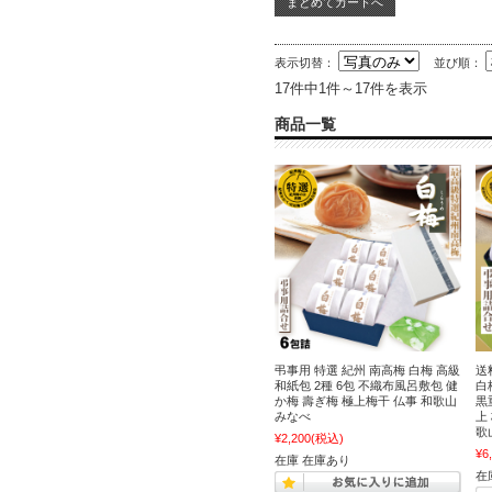
表示切替：
並び順：
17件中1件～17件を表示
商品一覧
弔事用 特選 紀州 南高梅 白梅 高級
送
和紙包 2種 6包 不織布風呂敷包 健
白
か梅 壽ぎ梅 極上梅干 仏事 和歌山
黒
みなべ
上
歌
¥2,200
(税込)
¥6
在庫 在庫あり
在