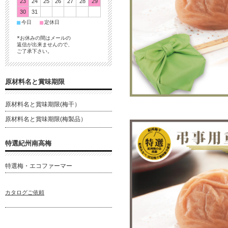
23
24
25
26
27
28
29
30
31
■
■
今日
定休日
*お休みの間はメールの
返信が出来ませんので、
ご了承下さい。
原材料名と賞味期限
原材料名と賞味期限(梅干）
原材料名と賞味期限(梅製品）
特選紀州南高梅
特選梅・エコファーマー
カタログご依頼