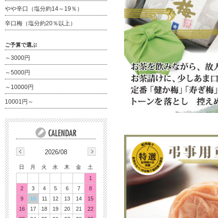
やや辛口（塩分約14～19％）
辛口梅（塩分約20％以上）
ご予算で選ぶ
～3000円
～5000円
～10000円
10001円～
2026/08
日
月
火
水
木
金
土
1
2
3
4
5
6
7
8
9
10
11
12
13
14
15
16
17
18
19
20
21
22