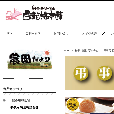
TOP
ご利用案内
お問い合せ
お客様の声
サ
TOP
梅干・贈答用和紙包
弔事用 
商品カテゴリ
梅干・贈答用和紙包
弔事用 特選梅詰合せ