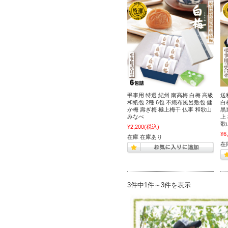
弔事用 特選 紀州 南高梅 白梅 高級
送
和紙包 2種 6包 不織布風呂敷包 健
白
か梅 壽ぎ梅 極上梅干 仏事 和歌山
黒
みなべ
上
歌
¥2,200
(税込)
¥6
在庫 在庫あり
在
3件中1件～3件を表示