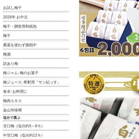
お試し梅干
2026年 お中元
梅干・贈答用和紙包
梅干
農薬を使わず挑戦中
梅酒
訳あり梅
梅ジャム･梅のお菓子
梅ジュース･希釈用「サン紀っす」
食卓･お料理に
梅肉エキス
金山寺味噌
塩分で選ぶ
甘口梅（塩分約5～8％）
中甘口梅（塩分約12％）