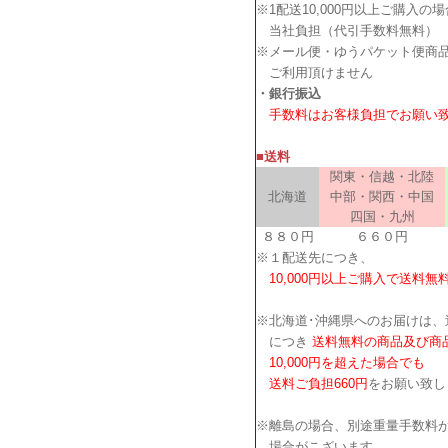
※1配送10,000円以上ご購入の
当社負担（代引手数料無料）
※メール便・ゆうパケット便商
ご利用頂けません
・銀行振込
手数料はお客様負担でお願い
■送料
関東・信越・北陸
北海道
中部・関西・中国
四国・九州
８８０円
６６０円
※１配送先につき、
10,000円以上ご購入で送料無
※北海道･沖縄県へのお届けは、
につき
送料無料の商品及び商
10,000円を超えた場合でも
送料ご負担660円
をお願い致し
※離島の場合、別途重量手数料
場合がこざいます。