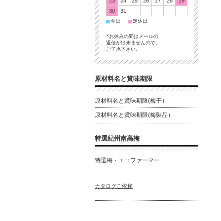
23
24
25
26
27
28
29
30
31
■
■
今日
定休日
*お休みの間はメールの
返信が出来ませんので、
ご了承下さい。
原材料名と賞味期限
原材料名と賞味期限(梅干）
原材料名と賞味期限(梅製品）
特選紀州南高梅
特選梅・エコファーマー
カタログご依頼