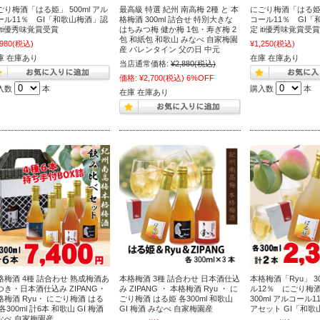
ごり梅酒「はる姫」 500ml アル
最高級 特選 紀州 南高梅 2種 と 本
にごり梅酒「はる姫」 
ール11％ GI「和歌山梅酒」認
格梅酒 300ml 詰合せ 特別大きな
コール11％ GI
 iti優秀味覚賞受賞
はちみつ梅 健か梅 1包・寿ぎ梅 2
定 iti優秀味覚賞受賞
包 和紙包 和歌山 みなべ 自家梅園
,980
(税込)
¥1,250
(税込)
産 バレンタイン 父の日 中元
庫 在庫あり
在庫 在庫あり
当店通常価格:
¥2,880
(税込)
価格:
¥2,700
(税込)
6%OFF
入数
本
購入数
本
在庫 在庫あり
格梅酒 4種 詰合わせ 熟成梅酒あ
本格梅酒 3種 詰合わせ 日本酒仕込
本格梅酒「Ryu」 3
つき・日本酒仕込み ZIPANG・
み ZIPANG ・ 本格梅酒 Ryu ・ に
ル12％ にごり梅
格梅酒 Ryu・ にごり梅酒 はる
ごり梅酒 はる姫 各300ml 和歌山
300ml アルコール
各300ml 計6本 和歌山 GI 梅酒
GI 梅酒 みなべ 自家梅園産
アセット GI「和
なべ 自家梅園産