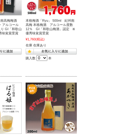
州南高梅梅酒
本格梅酒「Ryu」 500ml 紀州南
ml・アルコール
高梅 本格梅酒 アルコール度数
り GI「和歌山
12％ GI「和歌山梅酒」認定 iti
優秀味覚賞受賞
優秀味覚賞受賞
¥1,760
(税込)
在庫 在庫あり
購入数
本