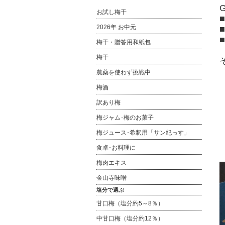
お試し梅干
2026年 お中元
梅干・贈答用和紙包
梅干
農薬を使わず挑戦中
梅酒
訳あり梅
梅ジャム･梅のお菓子
梅ジュース･希釈用「サン紀っす」
食卓･お料理に
梅肉エキス
金山寺味噌
塩分で選ぶ
甘口梅（塩分約5～8％）
中甘口梅（塩分約12％）