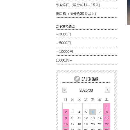
やや辛口（塩分約14～19％）
辛口梅（塩分約20％以上）
ご予算で選ぶ
～3000円
～5000円
～10000円
10001円～
2026/08
日
月
火
水
木
金
土
1
2
3
4
5
6
7
8
9
10
11
12
13
14
15
16
17
18
19
20
21
22