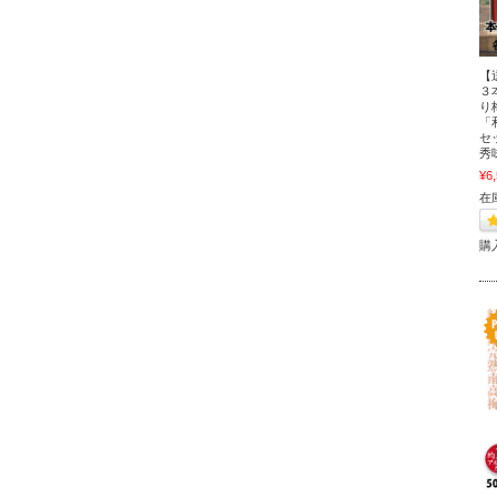
【
３
り
「和
セ
秀
¥6
在
購