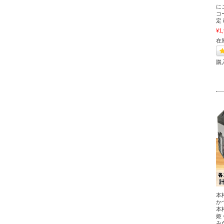
に
コ
定
¥1
在
購
本
か
本
姫 
み