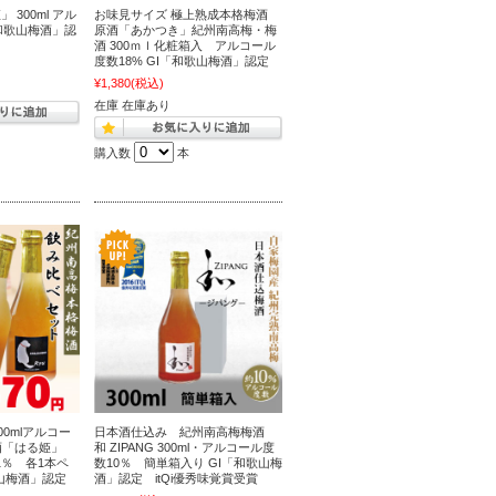
300ml アル
お味見サイズ 極上熟成本格梅酒
「和歌山梅酒」認
原酒「あかつき」紀州南高梅・梅
酒 300ｍｌ化粧箱入 アルコール
度数18% GI「和歌山梅酒」認定
¥1,380
(税込)
在庫 在庫あり
購入数
本
00mlアルコー
日本酒仕込み 紀州南高梅梅酒
酒「はる姫」
和 ZIPANG 300ml・アルコール度
11％ 各1本ペ
数10％ 簡単箱入り GI「和歌山梅
歌山梅酒」認定
酒」認定 itQi優秀味覚賞受賞