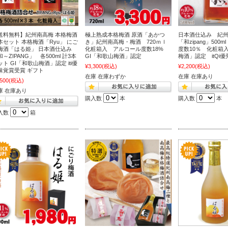
送料無料】紀州南高梅 本格梅酒
極上熟成本格梅酒 原酒「あかつ
日本酒仕込み 紀
本セット 本格梅酒「Ryu」 にご
き」紀州南高梅・梅酒 720ｍｌ
「和zipang」500
梅酒「はる姫」 日本酒仕込み
化粧箱入 アルコール度数18%
度数10％ 化粧箱入
～ZIPANG」 各500ml 計3本
GI「和歌山梅酒」認定
梅酒」認定 itQi
ット GI「和歌山梅酒」認定 iti優
¥3,300
(税込)
¥2,200
(税込)
味覚賞受賞 ギフト
在庫 在庫わずか
在庫 在庫あり
,500
(税込)
庫 在庫あり
購入数
本
購入数
本
入数
箱