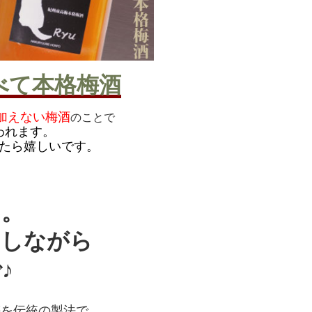
べて本格梅酒
加えない梅酒
のことで
われます。
たら嬉しいです。
。
しながら
♪
を伝統の製法で