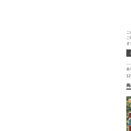
こ
ご
ま
表
1
商