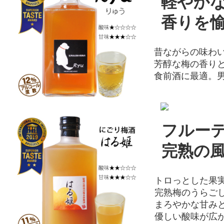
軽やかな
香りを愉
昔ながらの味わい
芳醇な梅の香りと
食前酒に最適。男
フルーテ
完熟の風
トロっとした果実
完熟梅のうらごし
まろやかな甘みと
優しい酸味が広が