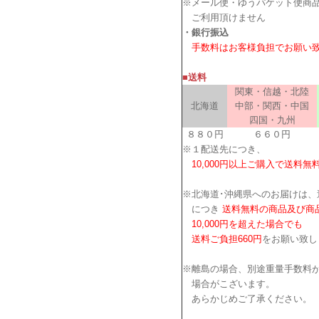
※メール便・ゆうパケット便商
ご利用頂けません
・銀行振込
手数料はお客様負担でお願い
■送料
関東・信越・北陸
北海道
中部・関西・中国
四国・九州
８８０円
６６０円
※１配送先につき、
10,000円以上ご購入で送料無
※北海道･沖縄県へのお届けは、
につき
送料無料の商品及び商
10,000円を超えた場合でも
送料ご負担660円
をお願い致し
※離島の場合、別途重量手数料
場合がこざいます。
あらかじめご了承ください。