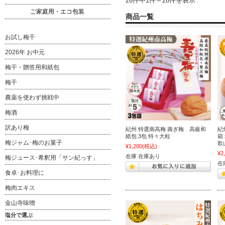
26件中1件～26件を表示
ご家庭用・エコ包装
商品一覧
お試し梅干
2026年 お中元
梅干・贈答用和紙包
梅干
農薬を使わず挑戦中
梅酒
訳あり梅
紀州 特選南高梅 壽ぎ梅 高級和
紀
紙包 3包 特々大粒
箱
梅ジャム･梅のお菓子
歌
¥1,200
(税込)
¥2
在庫 在庫あり
梅ジュース･希釈用「サン紀っす」
在
食卓･お料理に
梅肉エキス
金山寺味噌
塩分で選ぶ