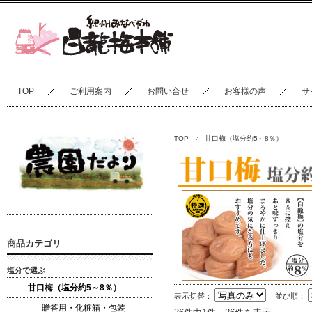
TOP
ご利用案内
お問い合せ
お客様の声
サ
TOP
甘口梅（塩分約5～8％）
商品カテゴリ
塩分で選ぶ
甘口梅（塩分約5～8％）
表示切替：
並び順：
贈答用・化粧箱・包装