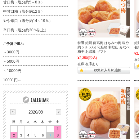
甘口梅（塩分約5～8％）
中甘口梅（塩分約12％）
やや辛口（塩分約14～19％）
辛口梅（塩分約20％以上）
特選 紀州 南高梅 はちみつ梅 塩分
紀
ご予算で選ぶ
約５％ 500g 化粧箱 和歌山 みなべ
包
梅干 お歳暮 ギフト
～3000円
¥2
¥2,350
(税込)
在
～5000円
在庫 在庫あり
～10000円
10001円～
2026/08
日
月
火
水
木
金
土
1
2
3
4
5
6
7
8