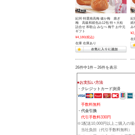
紀州 特選南高梅 健か梅 壽ぎ
紀
梅 高級和紙包み12包 特々大粒
紙
詰合せ 和歌山 みなべ 梅干 お中元
み
ギフト
¥2
¥4,180
(税込)
在
在庫 在庫あり
26件中1件～26件を表示
■お支払い方法
・クレジットカード決済
手数料無料
・代金引換
代引手数料330円
※1配送10,000円以上ご購入の
当社負担（代引手数料無料）