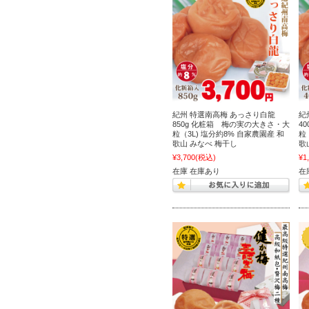
紀州 特選南高梅 あっさり白龍
紀
850g 化粧箱 梅の実の大きさ・大
4
粒（3L) 塩分約8% 自家農園産 和
粒
歌山 みなべ 梅干し
歌
¥3,700
(税込)
¥1
在庫 在庫あり
在