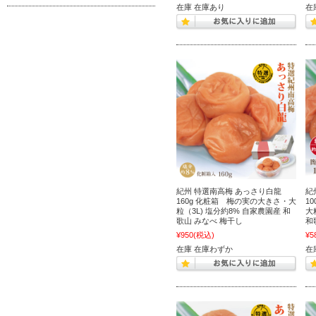
在庫 在庫あり
在
紀州 特選南高梅 あっさり白龍
紀
160g 化粧箱 梅の実の大きさ・大
1
粒（3L) 塩分約8% 自家農園産 和
大
歌山 みなべ 梅干し
和
¥950
(税込)
¥5
在庫 在庫わずか
在