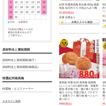
9
10
11
12
13
14
15
紀州 特選南高梅 和み梅 800g 簡易
特
16
17
18
19
20
21
22
包装 塩分約５％ 大粒はちみつ梅
約
べ
23
24
25
26
27
28
29
¥3,950
(税込)
¥2
30
31
在庫 在庫あり
在
■
■
今日
定休日
*お休みの間はメールの
返信が出来ませんので、
ご了承下さい。
原材料名と賞味期限
原材料名と賞味期限(梅干）
原材料名と賞味期限(梅製品）
特選紀州南高梅
最高級 特選 紀州 南高梅 福寿梅
送
(ふくじゅうめ) 超特大梅・高級和
白
特選梅・エコファーマー
紙包 寿ぎ梅１包・健か梅１包 計2
包
個入 小さな 手提げ袋入 プチギフ
選
ト 送賓ギフト 贈り物 食べくらべ
梅
食べ比べ
フ
カタログご依頼
¥880
(税込)
¥6