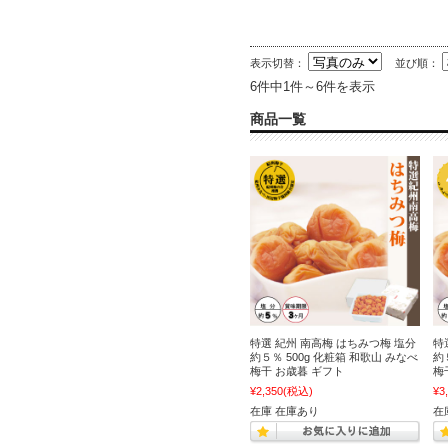
表示切替：
並び順：
6件中1件～6件を表示
商品一覧
特選 紀州 南高梅 はちみつ梅 塩分
特
約５％ 500g 化粧箱 和歌山 みなべ
約
梅干 お歳暮 ギフト
梅
¥2,350
(税込)
¥3
在庫 在庫あり
在