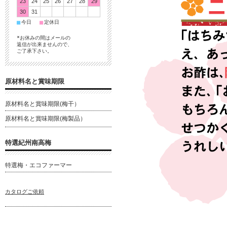
23
24
25
26
27
28
29
30
31
■
■
今日
定休日
*お休みの間はメールの
返信が出来ませんので、
ご了承下さい。
原材料名と賞味期限
原材料名と賞味期限(梅干）
原材料名と賞味期限(梅製品）
特選紀州南高梅
特選梅・エコファーマー
カタログご依頼