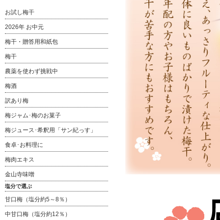
お試し梅干
2026年 お中元
梅干・贈答用和紙包
梅干
農薬を使わず挑戦中
梅酒
訳あり梅
梅ジャム･梅のお菓子
梅ジュース･希釈用「サン紀っす」
食卓･お料理に
梅肉エキス
金山寺味噌
塩分で選ぶ
甘口梅（塩分約5～8％）
中甘口梅（塩分約12％）