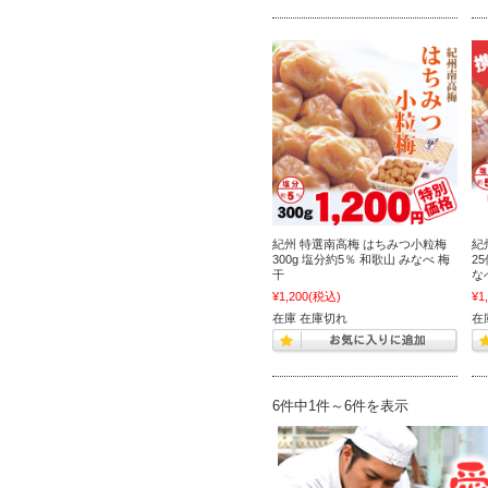
紀州 特選南高梅 はちみつ小粒梅
紀
300g 塩分約5％ 和歌山 みなべ 梅
2
干
な
¥1,200
(税込)
¥1
在庫 在庫切れ
在
6件中1件～6件を表示