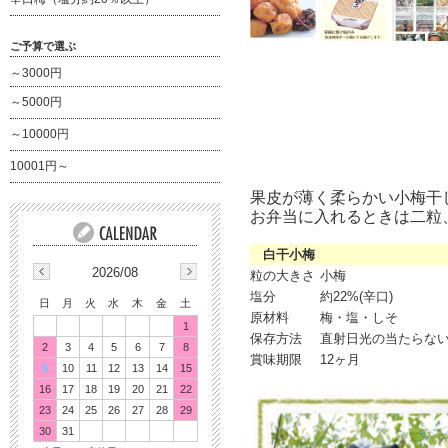
ご予算で選ぶ
～3000円
～5000円
～10000円
10001円～
果皮が薄く柔らかい小梅干
お弁当に入れるときは二粒
白干小梅
2026/08
粒の大きさ
小梅
塩分
約22%(辛口)
日
月
火
水
木
金
土
原材料
梅・塩・しそ
1
保存方法
直射日光の当たらな
2
3
4
5
6
7
8
賞味期限
12ヶ月
9
10
11
12
13
14
15
16
17
18
19
20
21
22
23
24
25
26
27
28
29
30
31