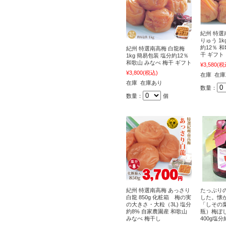
紀州 特選
りゅう 1k
約12％ 
紀州 特選南高梅 白龍梅
干 ギフト
1kg 簡易包装 塩分約12％
和歌山 みなべ 梅干 ギフト
¥3,580
(税
¥3,800
(税込)
在庫 在
在庫 在庫あり
数量：
数量：
個
紀州 特選南高梅 あっさり
たっぷり
白龍 850g 化粧箱 梅の実
した。懐
の大きさ・大粒（3L) 塩分
「しその
約8% 自家農園産 和歌山
瓶）梅ぼし
みなべ 梅干し
400g塩