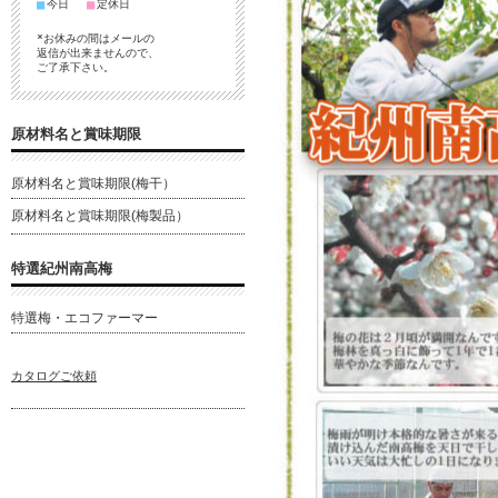
■
■
今日
定休日
*お休みの間はメールの
返信が出来ませんので、
ご了承下さい。
原材料名と賞味期限
原材料名と賞味期限(梅干）
原材料名と賞味期限(梅製品）
特選紀州南高梅
特選梅・エコファーマー
カタログご依頼