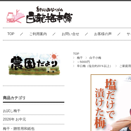
TOP
ご利用案内
お問い合せ
お客様の声
サ
TOP
梅干
白干小梅
～5000円
辛口梅（塩分約20％以上）
ご家庭用
商品カテゴリ
お試し梅干
2026年 お中元
梅干・贈答用和紙包