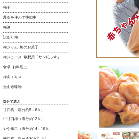
梅干
農薬を使わず挑戦中
梅酒
訳あり梅
梅ジャム･梅のお菓子
梅ジュース･希釈用「サン紀っす」
食卓･お料理に
梅肉エキス
金山寺味噌
塩分で選ぶ
甘口梅（塩分約5～8％）
中甘口梅（塩分約12％）
やや辛口（塩分約14～19％）
辛口梅（塩分約20％以上）