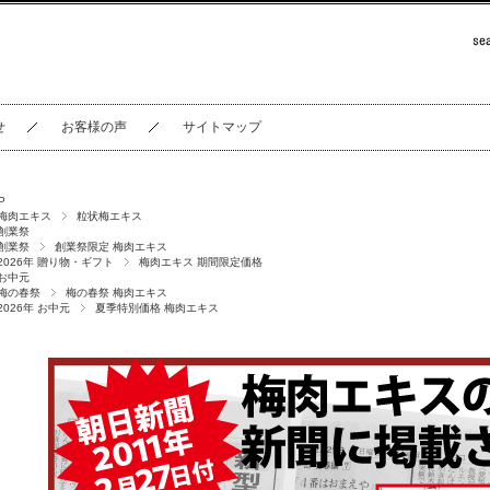
せ
お客様の声
サイトマップ
P
梅肉エキス
粒状梅エキス
創業祭
創業祭
創業祭限定 梅肉エキス
2026年 贈り物・ギフト
梅肉エキス 期間限定価格
お中元
梅の春祭
梅の春祭 梅肉エキス
2026年 お中元
夏季特別価格 梅肉エキス