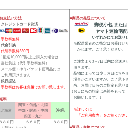
■お支払い方法
■商品の発送について
・クレジットカード決済
郵便小包 または
ヤマト運輸宅配
いずれかにてお送りし
手数料無料
※配送業者のご指定はお受けい
・代金引換
かねます。ご了承ください。
代引手数料330円
※1配送10,000円以上ご購入の場合は
ご注文より3～7日以内に発送さ
当社負担（代引手数料無料）
頂きます。
※メール便・ゆうパケット便商品には
品物によっては少しお日にちを
ご利用頂けません
場合がございますが、ご了承下
・銀行振込
尚、お届け日時のご指定も承り
手数料はお客様負担でお願い致します。
（お日にちの指定は余裕をもって
お願いします。）
■送料
関東・信越・北陸
※詳しくは
沖縄
北海道
中部・関西・中国
「ご利用案内」をご覧くださ
四国・九州
８８０円
６６０円
８８０円
■返品・交換について
※１配送先につき、