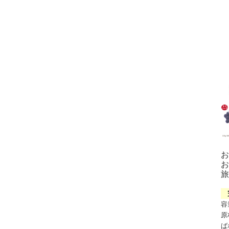
お
お
旅
完
容
原
ば