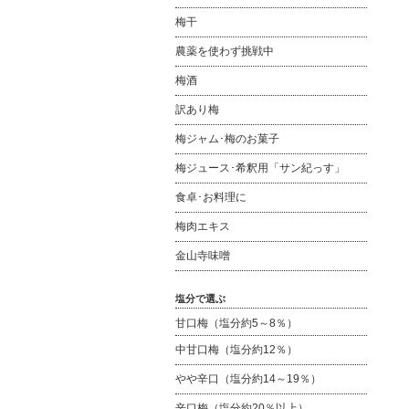
梅干
農薬を使わず挑戦中
梅酒
訳あり梅
梅ジャム･梅のお菓子
梅ジュース･希釈用「サン紀っす」
食卓･お料理に
梅肉エキス
金山寺味噌
塩分で選ぶ
甘口梅（塩分約5～8％）
中甘口梅（塩分約12％）
やや辛口（塩分約14～19％）
辛口梅（塩分約20％以上）