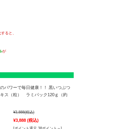
すると、
ル
が
梅のパワーで毎日健康！！ 黒いつぶつ
エキス（粒） ラミパック120ｇ（約
¥3,888
(税込)
¥3,888
(税込)
[ポイント還元 38ポイント～]