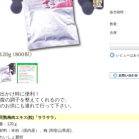
販売期間：
数量:
在庫:
レビューはあ
出かけ時に便利！
腹の調子を整えてくれるので、
のお供にも連れて行って下さい。
熟梅肉エキス(粒)「サラサラ」
量：120ｇ
材料：米粉（国内産）、梅 (和歌山県産)、
れいしょ澱粉