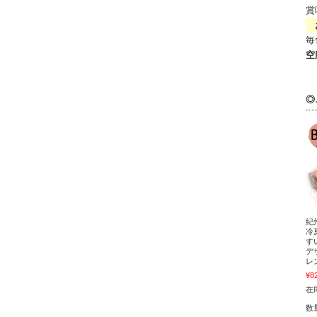
賞
お
毎
空
◎
紀
冷菓
す
デ
レ
¥8
在
数