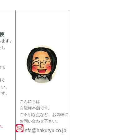
便
ます。
たし
せて
頂く
さい。
ます。
こんにちは
白龍梅本舗です。
ご不明な点など、お気軽に
お問い合わせ下さい。
い。
info@hakuryu.co.jp