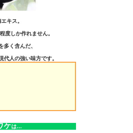
梅エキス。
g程度しか作れません。
を多く含んだ、
現代人の強い味方です。
ワケ
は…