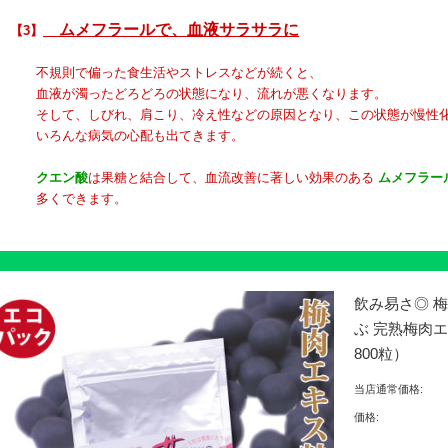
ムメフラールで、血液サラサラに
【3】
規則で偏った食生活やストレスなどが続くと、
液が濁ったどろどろの状態になり、流れが悪くなります。
して、しびれ、肩こり、冷え性などの原因となり、この状態が慢性化
いろんな病気の心配も出てきます。
クエン酸
は果糖と結合して、血流改善に著しい効果のある
ムメフラー
多くできます。
飲み易さ◎ 
ぶ 完熟梅肉
800粒）
当店通常価格:
価格: