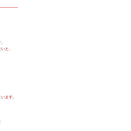
す。
いと、
います。
と