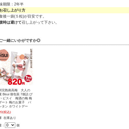
味期限：2年半
召し上がり方
食後一袋(５粒)が目安です。
腹時は避けて
召し上がって下さい。
ご一緒にいかがですか◎
州完熟南高梅 大人の
 Bisui 個包装 7個詰 び
い ビスイ 梅酒の梅 梅
ザート 梅のお菓子 バ
ンタン ホワイトデー
20
(税込)
庫 在庫あり
量：
個