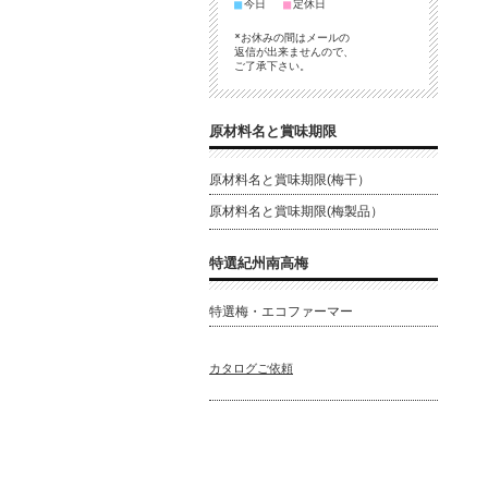
■
■
今日
定休日
*お休みの間はメールの
返信が出来ませんので、
パ
ご了承下さい。
原材料名と賞味期限
口
原材料名と賞味期限(梅干）
ビ
原材料名と賞味期限(梅製品）
特選紀州南高梅
特選梅・エコファーマー
食
乳
カタログご依頼
だ