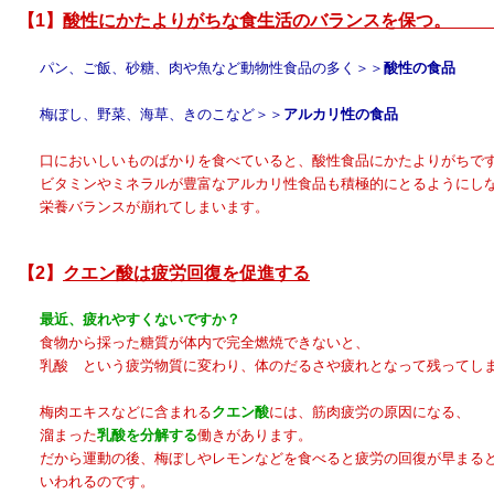
【1】
酸性にかたよりがちな食生活のバランスを保つ。
ン、ご飯、砂糖、肉や魚など動物性食品の多く＞＞
酸性の食品
梅ぼし、野菜、海草、きのこなど＞＞
アルカリ性の食品
においしいものばかりを食べていると、酸性食品にかたよりがちで
タミンやミネラルが豊富なアルカリ性食品も積極的にとるようにしな
栄養バランスが崩れてしまいます。
【2】
クエン酸は疲労回復を促進する
最近、疲れやすくないですか？
物から採った糖質が体内で完全燃焼できないと、
酸 という疲労物質に変わり、体のだるさや疲れとなって残ってしま
梅肉エキスなどに含まれる
クエン酸
には、筋肉疲労の原因になる、
溜まった
乳酸を分解する
働きがあります。
から運動の後、梅ぼしやレモンなどを食べると疲労の回復が早まる
いわれるのです。