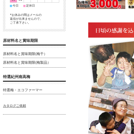
■
■
今日
定休日
*お休みの間はメールの
返信が出来ませんので、
ご了承下さい。
原材料名と賞味期限
原材料名と賞味期限(梅干）
原材料名と賞味期限(梅製品）
特選紀州南高梅
特選梅・エコファーマー
カタログご依頼