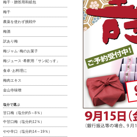
梅干・贈答用和紙包
梅干
農薬を使わず挑戦中
梅酒
訳あり梅
梅ジャム･梅のお菓子
梅ジュース･希釈用「サン紀っす」
食卓･お料理に
梅肉エキス
金山寺味噌
塩分で選ぶ
甘口梅（塩分約5～8％）
中甘口梅（塩分約12％）
やや辛口（塩分約14～19％）