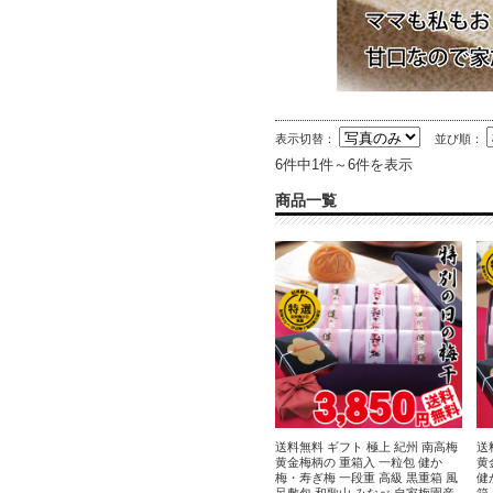
表示切替：
並び順：
6件中1件～6件を表示
商品一覧
送料無料 ギフト 極上 紀州 南高梅
送
黄金梅柄の 重箱入 一粒包 健か
黄
梅・寿ぎ梅 一段重 高級 黒重箱 風
健