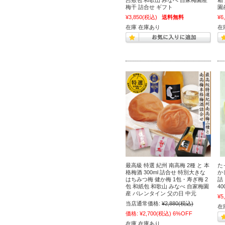
呂敷包 和歌山 みなべ 自家梅園産
箱
梅干 詰合せ ギフト
園
¥3,850
(税込)
送料無料
¥6
在庫 在庫あり
在
最高級 特選 紀州 南高梅 2種 と 本
た
格梅酒 300ml 詰合せ 特別大きな
か
はちみつ梅 健か梅 1包・寿ぎ梅 2
詰
包 和紙包 和歌山 みなべ 自家梅園
4
産 バレンタイン 父の日 中元
¥5
当店通常価格:
¥2,880
(税込)
在
価格:
¥2,700
(税込)
6%OFF
在庫 在庫あり