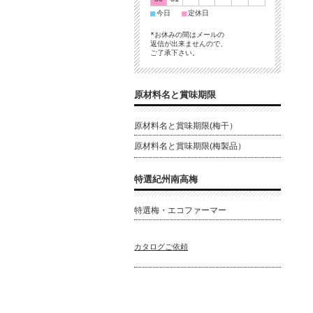
■
■
今日
定休日
*お休みの間はメールの
返信が出来ませんので、
ご了承下さい。
原材料名と賞味期限
原材料名と賞味期限(梅干）
原材料名と賞味期限(梅製品）
特選紀州南高梅
特選梅・エコファーマー
カタログご依頼