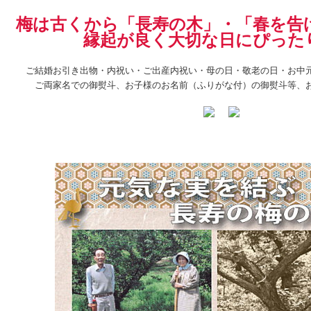
梅は古くから「長寿の木」・「春を告
縁起が良く大切な日にぴった
ご結婚お引き出物・内祝い・ご出産内祝い・母の日・敬老の日・お中
ご両家名での御熨斗、お子様のお名前（ふりがな付）の御熨斗等、