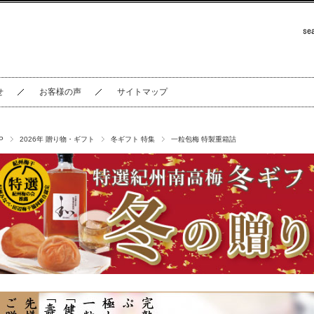
せ
お客様の声
サイトマップ
P
2026年 贈り物・ギフト
冬ギフト 特集
一粒包梅 特製重箱詰