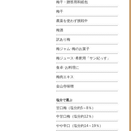
梅干・贈答用和紙包
梅干
農薬を使わず挑戦中
梅酒
訳あり梅
梅ジャム･梅のお菓子
梅ジュース･希釈用「サン紀っす」
食卓･お料理に
梅肉エキス
金山寺味噌
塩分で選ぶ
甘口梅（塩分約5～8％）
中甘口梅（塩分約12％）
やや辛口（塩分約14～19％）