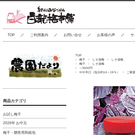
TOP
ご利用案内
お問い合せ
お客様の声
サ
TOP
梅干
しそ漬梅
しそ漬梅
梅干
しそ漬梅
～5000円
やや辛口（塩分約14～19％）
ご家
商品カテゴリ
お試し梅干
2026年 お中元
梅干・贈答用和紙包