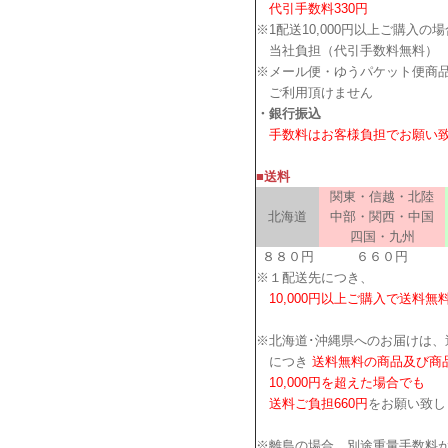
代引手数料330円
※1配送10,000円以上ご購入の
当社負担（代引手数料無料）
※メール便・ゆうパケット便商
ご利用頂けません
・銀行振込
手数料はお客様負担でお願い
■送料
関東・信越・北陸
北海道
中部・関西・中国
四国・九州
８８０円
６６０円
※１配送先につき、
10,000円以上ご購入で送料無
※北海道･沖縄県へのお届けは、
につき
送料無料の商品及び商
10,000円を超えた場合でも
送料ご負担660円
をお願い致し
※離島の場合、別途重量手数料