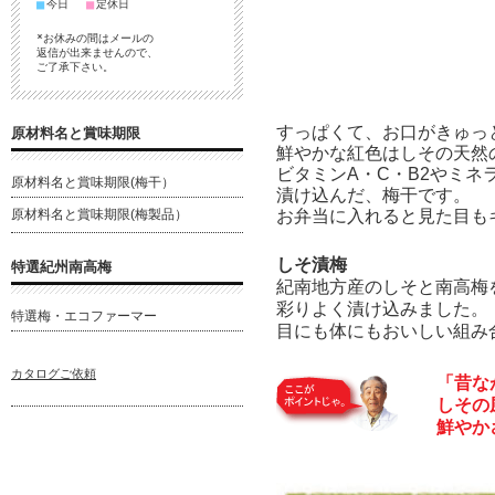
■
■
今日
定休日
*お休みの間はメールの
返信が出来ませんので、
ご了承下さい。
すっぱくて、お口がきゅっ
原材料名と賞味期限
鮮やかな紅色はしその天然
ビタミンA・C・B2やミネ
原材料名と賞味期限(梅干）
漬け込んだ、梅干です。
原材料名と賞味期限(梅製品）
お弁当に入れると見た目も
しそ漬梅
特選紀州南高梅
紀南地方産のしそと南高梅
彩りよく漬け込みました。
特選梅・エコファーマー
目にも体にもおいしい組み
カタログご依頼
「昔な
しその
鮮やか