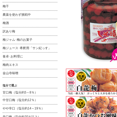
梅干
農薬を使わず挑戦中
梅酒
訳あり梅
梅ジャム･梅のお菓子
梅ジュース･希釈用「サン紀っす」
食卓･お料理に
梅肉エキス
金山寺味噌
塩分で選ぶ
甘口梅（塩分約5～8％）
中甘口梅（塩分約12％）
やや辛口（塩分約14～19％）
辛口梅（塩分約20％以上）