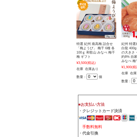
特選 紀州 南高梅 詰合せ
紀州 特選
「梅ようび」 梅干 6種 各
白龍 40
100ｇ 和歌山 みなべ 梅干
の大きさ・
梅 ギフト
約8% 自
みなべ 梅
¥3,500
(税込)
¥1,900
(税
在庫 在庫あり
在庫 在
数量：
個
数量：
■お支払い方法
・クレジットカード決済
手数料無料
・代金引換