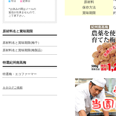
■
■
今日
定休日
原材料
保存方法
*お休みの間はメールの
賞味期限
約
返信が出来ませんので、
ご了承下さい。
原材料名と賞味期限
原材料名と賞味期限(梅干）
原材料名と賞味期限(梅製品）
特選紀州南高梅
特選梅・エコファーマー
カタログご依頼