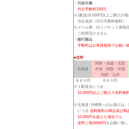
・代金引換
代引手数料330円
※1配送10,000円以上ご購入の
当社負担（代引手数料無料）
※メール便・ゆうパケット便商
ご利用頂けません
・銀行振込
手数料はお客様負担でお願い
■送料
関東・信越・北陸
北海道
中部・関西・中国
四国・九州
８８０円
６６０円
※１配送先につき、
10,000円以上ご購入で送料無
※北海道･沖縄県へのお届けは、
につき
送料無料の商品及び商
10,000円を超えた場合でも
送料ご負担660円
をお願い致し