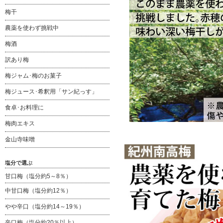
梅干
農薬を使わず挑戦中
梅酒
訳あり梅
梅ジャム･梅のお菓子
梅ジュース･希釈用「サン紀っす」
食卓･お料理に
梅肉エキス
金山寺味噌
塩分で選ぶ
甘口梅（塩分約5～8％）
中甘口梅（塩分約12％）
やや辛口（塩分約14～19％）
辛口梅（塩分約20％以上）