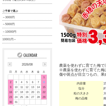
ご予算で選ぶ
～3000円
～5000円
～10000円
10001円～
2026/08
農薬を使わずに育てた梅で
※農薬を使わずに育てた梅
日
月
火
水
木
金
土
傷や斑点が目立つもの、果
1
2
3
4
5
6
7
8
内容量
1
9
10
11
12
13
14
15
塩分
約
16
17
18
19
20
21
22
粒の大きさ
23
24
25
26
27
28
29
梅の品種
30
31