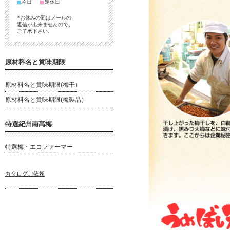
■
■
今日
定休日
*お休みの間はメールの
返信が出来ませんので、
ご了承下さい。
原材料名と賞味期限
原材料名と賞味期限(梅干）
原材料名と賞味期限(梅製品）
特選紀州南高梅
特選梅・エコファーマー
カタログご依頼