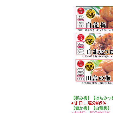
【和み梅】【はちみつ
●甘 口 …塩分約5％ 
【健か梅】【白龍梅】【