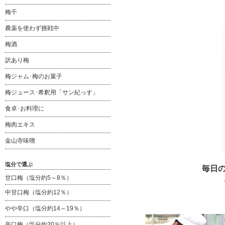
梅干
農薬を使わず挑戦中
梅酒
訳あり梅
梅ジャム･梅のお菓子
梅ジュース･希釈用「サン紀っす」
食卓･お料理に
梅肉エキス
金山寺味噌
塩分で選ぶ
毎日
甘口梅（塩分約5～8％）
中甘口梅（塩分約12％）
やや辛口（塩分約14～19％）
辛口梅（塩分約20％以上）