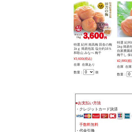
特選 紀州
特選 紀州 南高梅 田舎の梅
1kg 簡易
1kｇ 簡易包装 塩分約16％
自家農園産
和歌山 みなべ 梅干
梅干し 保
¥3,600
(税込)
¥2,880
(税
在庫 在庫あり
在庫 在
数量：
個
数量：
■お支払い方法
・クレジットカード決済
手数料無料
・代金引換