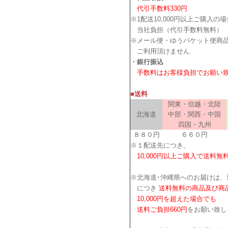
代引手数料330円
※1配送10,000円以上ご購入の
当社負担（代引手数料無料）
※メール便・ゆうパケット便商
ご利用頂けません
・銀行振込
手数料はお客様負担でお願い
■送料
関東・信越・北陸
北海道
中部・関西・中国
四国・九州
８８０円
６６０円
※１配送先につき、
10,000円以上ご購入で送料無
※北海道･沖縄県へのお届けは、
につき
送料無料の商品及び商
10,000円を超えた場合でも
送料ご負担660円
をお願い致し