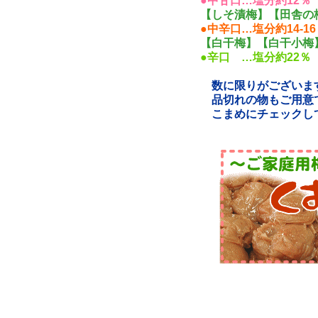
●中甘口…塩分約12％ 
【しそ漬梅】【田舎の
●中辛口…塩分約14-1
【白干梅】【白干小梅
●辛口 …塩分約22％
数に限りがございま
品切れの物もご用意でき
こまめにチェックして