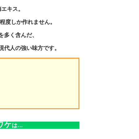
梅エキス。
g程度しか作れません。
を多く含んだ、
現代人の強い味方です。
ワケ
は…