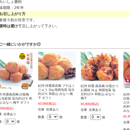
れいしょ澱粉
味期限：2年半
召し上がり方
食後５粒が目安です。
腹時は避けて
召し上がって下さい。
ご一緒にいかがですか◎
紀州 特選南高梅 プチはく
紀州 特選 南高梅 白龍かつ
りゅう 1kg 簡易包装 塩分
お風味 1kｇ 簡易包装 塩
約12％ 和歌山 みなべ 梅
分約12％ 和歌山 みなべ
州 特選南高梅 白龍梅
紀州
干 ギフト
梅干
g 化粧箱 塩分約12％ 和
白龍
山 みなべ 梅干 ギフト
の大
¥3,580
(税込)
¥3,800
(税込)
約8
,000
(税込)
在庫 在庫あり
在庫 在庫あり
みな
庫 在庫あり
¥1,9
数量：
個
数量：
個
量：
個
在庫
数量