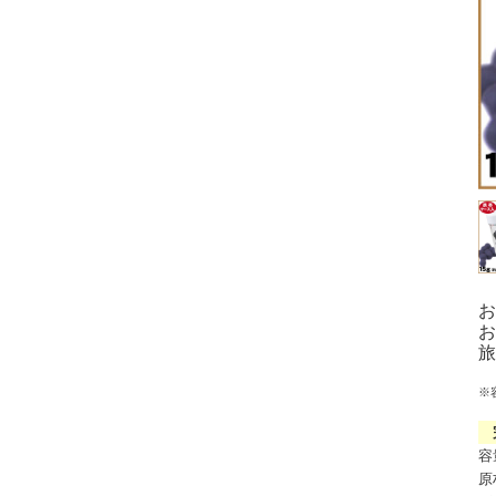
お
お
旅
※
完
容
原