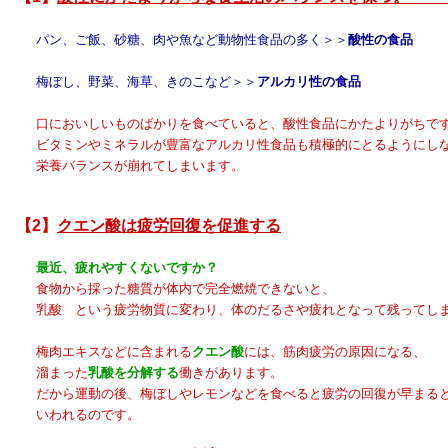
ン、ご飯、砂糖、肉や魚など動物性食品の多く＞＞
酸性の食品
梅ぼし、野菜、海草、きのこなど＞＞
アルカリ性の食品
においしいものばかりを食べていると、酸性食品にかたよりがちで
タミンやミネラルが豊富なアルカリ性食品も積極的にとるようにしな
栄養バランスが崩れてしまいます。
【2】
クエン酸は疲労回復を促進する
最近、疲れやすくないですか？
物から採った糖質が体内で完全燃焼できないと、
酸 という疲労物質に変わり、体のだるさや疲れとなって残ってしま
梅肉エキスなどに含まれる
クエン酸
には、筋肉疲労の原因になる、
溜まった
乳酸を分解する
働きがあります。
から運動の後、梅ぼしやレモンなどを食べると疲労の回復が早まる
いわれるのです。