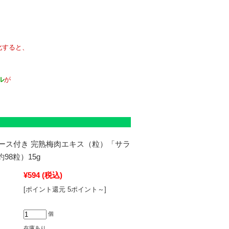
すると、
ル
が
ース付き 完熟梅肉エキス（粒）「サラ
約98粒）15g
¥594
(税込)
[ポイント還元 5ポイント～]
個
在庫あり