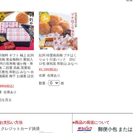
料無料 ギフト 極上 紀州
紀州 特選南高梅 プチはく
高梅 黄金梅柄の 重箱入
りゅう 行楽パック 20ピ
紀州の長寿梅 健か梅・寿
ロ包 個包装 和歌山 みなべ
梅 二段重 高級 黒重箱
¥1,180
(税込)
呂敷包 和歌山 みなべ 自
在庫 在庫あり
梅園産 梅干 お歳暮 詰合
数量：
個
,880
(税込)
庫 在庫あり
品を見る
■お支払い方法
■商品の発送について
・クレジットカード決済
郵便小包 または