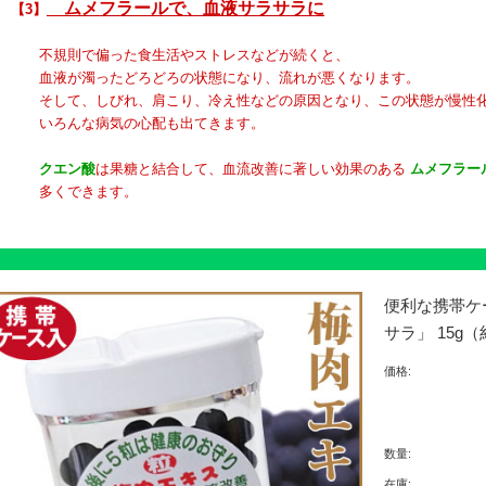
ムメフラールで、血液サラサラに
【3】
規則で偏った食生活やストレスなどが続くと、
液が濁ったどろどろの状態になり、流れが悪くなります。
して、しびれ、肩こり、冷え性などの原因となり、この状態が慢性化
いろんな病気の心配も出てきます。
クエン酸
は果糖と結合して、血流改善に著しい効果のある
ムメフラー
多くできます。
便利な携帯ケ
サラ」 15g（
価格:
数量:
在庫: