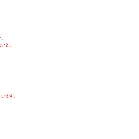
す。
いと、
います。
と