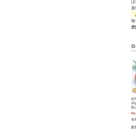
ば
賞
お
毎
空
◎
紀
1k
歌
¥4
在
数