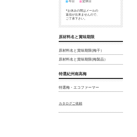
■
■
今日
定休日
*お休みの間はメールの
パ
返信が出来ませんので、
ご了承下さい。
原材料名と賞味期限
口
ビ
原材料名と賞味期限(梅干）
原材料名と賞味期限(梅製品）
特選紀州南高梅
特選梅・エコファーマー
食
乳
カタログご依頼
だ