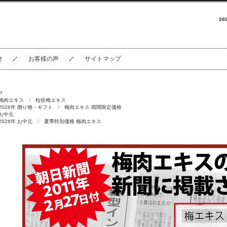
せ
お客様の声
サイトマップ
P
梅肉エキス
粒状梅エキス
2026年 贈り物・ギフト
梅肉エキス 期間限定価格
お中元
2026年 お中元
夏季特別価格 梅肉エキス