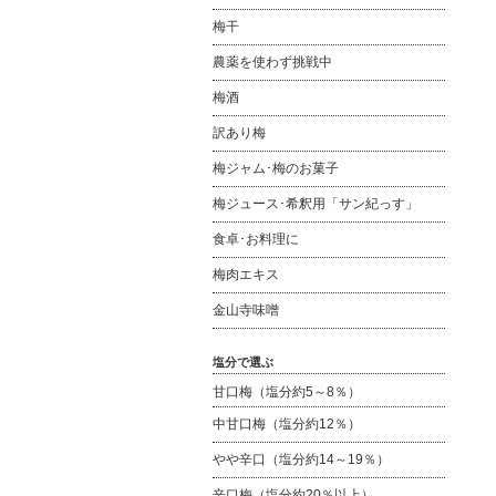
梅干
農薬を使わず挑戦中
梅酒
訳あり梅
梅ジャム･梅のお菓子
梅ジュース･希釈用「サン紀っす」
食卓･お料理に
梅肉エキス
金山寺味噌
塩分で選ぶ
甘口梅（塩分約5～8％）
中甘口梅（塩分約12％）
やや辛口（塩分約14～19％）
辛口梅（塩分約20％以上）