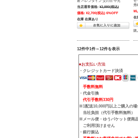
産 バレンタイン 父の日 中元
セ
秀
当店通常価格:
¥2,880
(税込)
¥6
価格:
¥2,700
(税込)
6%OFF
在
在庫 在庫あり
購
12件中1件～12件を表示
■お支払い方法
・クレジットカード決済
手数料無料
・代金引換
代引手数料330円
※1配送10,000円以上ご購入の
当社負担（代引手数料無料）
※メール便・ゆうパケット便商
ご利用頂けません
・銀行振込