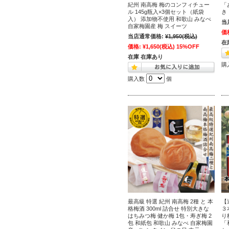
紀州 南高梅 梅のコンフィチュー
「
ル 145g瓶入×3個セット（紙袋
き
入） 添加物不使用 和歌山 みなべ
当
自家梅園産 梅 スイーツ
価
当店通常価格:
¥1,950
(税込)
在
価格:
¥1,650
(税込)
15%OFF
在庫 在庫あり
購
購入数
個
最高級 特選 紀州 南高梅 2種 と 本
【
格梅酒 300ml 詰合せ 特別大きな
３
はちみつ梅 健か梅 1包・寿ぎ梅 2
り
包 和紙包 和歌山 みなべ 自家梅園
「