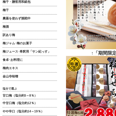
梅干・贈答用和紙包
梅干
農薬を使わず挑戦中
梅酒
訳あり梅
梅ジャム･梅のお菓子
梅ジュース･希釈用「サン紀っす」
↑「期間限
食卓･お料理に
梅肉エキス
金山寺味噌
塩分で選ぶ
甘口梅（塩分約5～8％）
中甘口梅（塩分約12％）
やや辛口（塩分約14～19％）