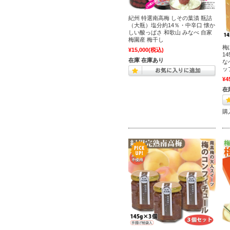
紀州 特選南高梅 しその葉漬 瓶詰
（大瓶）塩分約14％・中辛口 懐か
しい酸っぱさ 和歌山 みなべ 自家
梅園産 梅干し
梅
¥15,000
(税込)
1
在庫 在庫あり
な
ッ
¥4
在
購