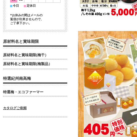
■
■
今日
定休日
*お休みの間はメールの
返信が出来ませんので、
ご了承下さい。
原材料名と賞味期限
原材料名と賞味期限(梅干）
原材料名と賞味期限(梅製品）
特選紀州南高梅
特選梅・エコファーマー
カタログご依頼