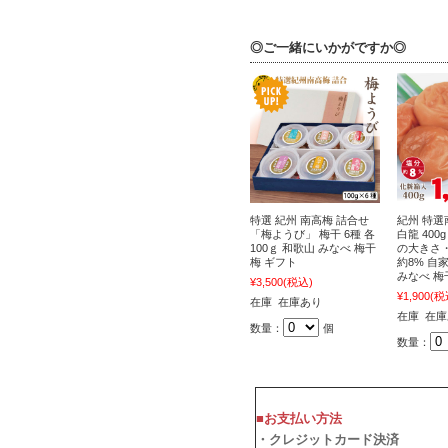
◎ご一緒にいかがですか◎
特選 紀州 南高梅 詰合せ
紀州 特選
「梅ようび」 梅干 6種 各
白龍 40
100ｇ 和歌山 みなべ 梅干
の大きさ・
梅 ギフト
約8% 自
みなべ 梅
¥3,500
(税込)
¥1,900
(税
在庫 在庫あり
在庫 在
数量：
個
数量：
■お支払い方法
・クレジットカード決済