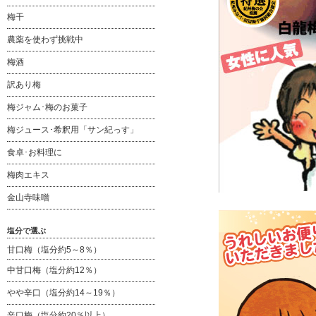
梅干
農薬を使わず挑戦中
梅酒
訳あり梅
梅ジャム･梅のお菓子
梅ジュース･希釈用「サン紀っす」
食卓･お料理に
梅肉エキス
金山寺味噌
塩分で選ぶ
甘口梅（塩分約5～8％）
中甘口梅（塩分約12％）
やや辛口（塩分約14～19％）
辛口梅（塩分約20％以上）