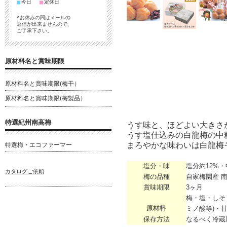
■
■
今日
定休日
*お休みの間はメールの
返信が出来ませんので、
ご了承下さい。
原材料名と賞味期限
原材料名と賞味期限(梅干）
原材料名と賞味期限(梅製品）
特選紀州南高梅
うす味と、ほどよい大きさ
うす塩仕込みの白龍梅の中
まろやかな味わいは白龍梅
特選梅・エコファーマー
塩分・味
塩分約12%
カタログご依頼
梅の品種
自家梅園産 
賞味期限
3ヶ月
梅・塩・しそ
原材料
ミノ酸等)・甘
保存方法
なるべく冷蔵