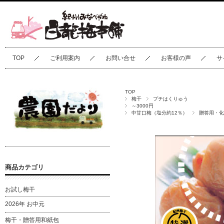
TOP
ご利用案内
お問い合せ
お客様の声
サ
TOP
梅干
プチはくりゅう
～3000円
中甘口梅（塩分約12％）
贈答用・化
商品カテゴリ
お試し梅干
2026年 お中元
梅干・贈答用和紙包