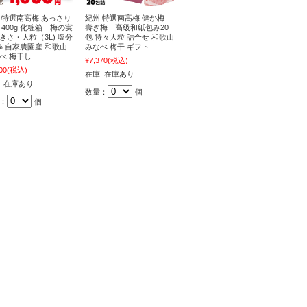
 特選南高梅 あっさり
紀州 特選南高梅 健か梅
 400g 化粧箱 梅の実
壽ぎ梅 高級和紙包み20
きさ・大粒（3L) 塩分
包 特々大粒 詰合せ 和歌山
% 自家農園産 和歌山
みなべ 梅干 ギフト
べ 梅干し
¥7,370
(税込)
00
(税込)
在庫 在庫あり
 在庫あり
数量：
個
：
個