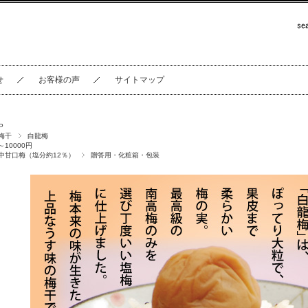
せ
お客様の声
サイトマップ
P
梅干
白龍梅
～10000円
中甘口梅（塩分約12％）
贈答用・化粧箱・包装