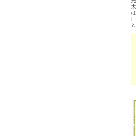
完
太
は
口
と