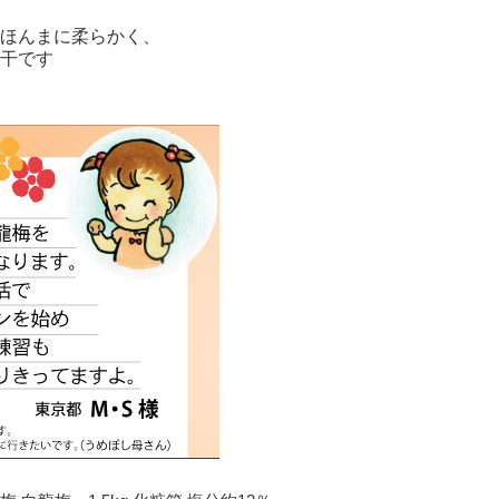
ほんまに柔らかく、
干です