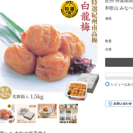
紀州 特選南高梅
和歌山 みなべ
価格:
数量:
在庫:
レビューはあ