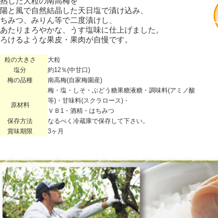
熟した大粒の南高梅を
陽と風で自然結晶した天日塩で漬け込み、
ちみつ、みりん等で二度漬けし、
あたりまろやかな、うす塩味に仕上げました。
ろけるような果皮・果肉が自慢です。
粒の大きさ
大粒
塩分
約12％(中甘口)
梅の品種
南高梅(自家梅園産)
梅・塩・しそ・ぶどう糖果糖液糖・調味料(アミノ酸
等)・甘味料(スクラロース)・
原材料
ＶＢ1・酒精・はちみつ
保存方法
なるべく冷蔵庫で保存して下さい。
賞味期限
3ヶ月