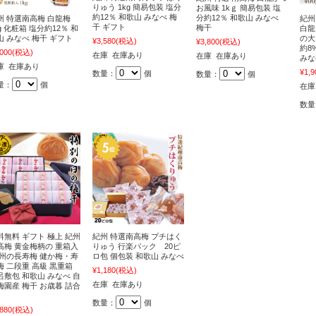
りゅう 1kg 簡易包装 塩分
お風味 1kｇ 簡易包装 塩
約12％ 和歌山 みなべ 梅
分約12％ 和歌山 みなべ
州 特選南高梅 白龍梅
紀州
干 ギフト
梅干
g 化粧箱 塩分約12％ 和
白龍
山 みなべ 梅干 ギフト
の大
¥3,580
(税込)
¥3,800
(税込)
約8
,000
(税込)
在庫 在庫あり
在庫 在庫あり
みな
庫 在庫あり
¥1,9
数量：
個
数量：
個
量：
個
在庫
数量
料無料 ギフト 極上 紀州
紀州 特選南高梅 プチはく
高梅 黄金梅柄の 重箱入
りゅう 行楽パック 20ピ
紀州の長寿梅 健か梅・寿
ロ包 個包装 和歌山 みなべ
梅 二段重 高級 黒重箱
¥1,180
(税込)
呂敷包 和歌山 みなべ 自
在庫 在庫あり
梅園産 梅干 お歳暮 詰合
数量：
個
,880
(税込)