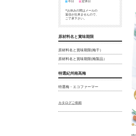
■
■
今日
定休日
*お休みの間はメールの
返信が出来ませんので、
ご了承下さい。
原材料名と賞味期限
原材料名と賞味期限(梅干）
原材料名と賞味期限(梅製品）
特選紀州南高梅
特選梅・エコファーマー
カタログご依頼