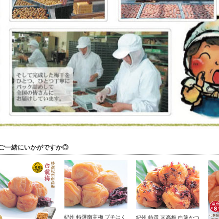
ご一緒にいかがですか◎
紀州 特選南高梅 プチはく
紀州 特選 南高梅 白龍かつ