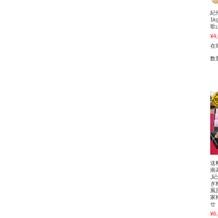
紀
1k
歌
¥4
在
数
送
南
,
ぎ
風
家
せ
¥6