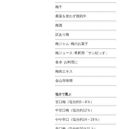
梅干
農薬を使わず挑戦中
梅酒
訳あり梅
梅ジャム･梅のお菓子
梅ジュース･希釈用「サン紀っす」
食卓･お料理に
梅肉エキス
金山寺味噌
塩分で選ぶ
甘口梅（塩分約5～8％）
中甘口梅（塩分約12％）
やや辛口（塩分約14～19％）
辛口梅（塩分約20％以上）