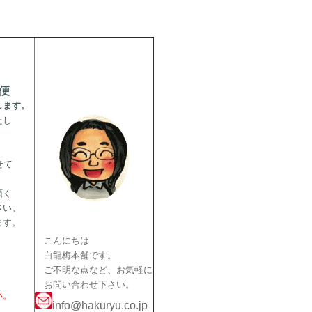
便
ます。
たし
せて
頂く
さい。
ます。
こんにちは
白龍梅本舗です。
ご不明な点など、お気軽に
お問い合わせ下さい。
い。
info@hakuryu.co.jp