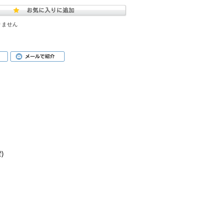
りません
)