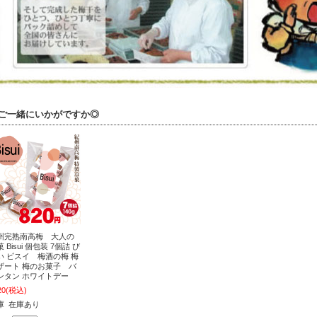
ご一緒にいかがですか◎
州完熟南高梅 大人の
 Bisui 個包装 7個詰 び
い ビスイ 梅酒の梅 梅
ザート 梅のお菓子 バ
ンタン ホワイトデー
20
(税込)
庫 在庫あり