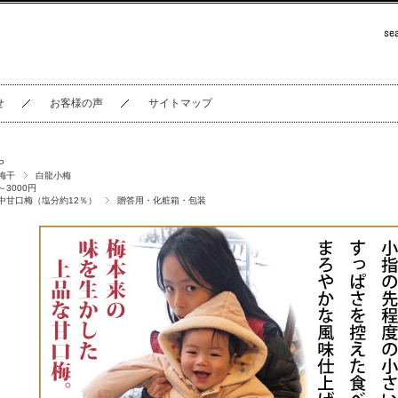
せ
お客様の声
サイトマップ
P
梅干
白龍小梅
～3000円
中甘口梅（塩分約12％）
贈答用・化粧箱・包装