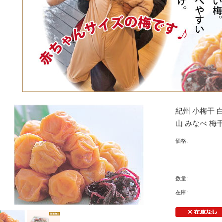
紀州 小梅干 白
山 みなべ 梅
価格:
数量:
在庫: