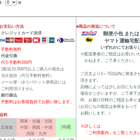
量：
個
■お支払い方法
■商品の発送について
・クレジットカード決済
郵便小包 または
ヤマト運輸宅配
いずれかにてお送りし
手数料無料
※配送業者のご指定はお受けい
・代金引換
かねます。ご了承ください。
代引手数料330円
※1配送10,000円以上ご購入の場合は
ご注文より3～7日以内に発送さ
当社負担（代引手数料無料）
頂きます。
※メール便・ゆうパケット便商品には
品物によっては少しお日にちを
ご利用頂けません
場合がございますが、ご了承下
・銀行振込
尚、お届け日時のご指定も承り
手数料はお客様負担でお願い致します。
（お日にちの指定は余裕をもって
お願いします。）
■送料
関東・信越・北陸
※詳しくは
沖縄
北海道
中部・関西・中国
「ご利用案内」をご覧くださ
四国・九州
８８０円
６６０円
８８０円