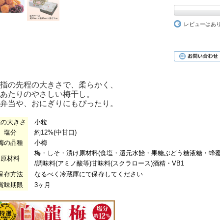
レビューはあ
指の先程の大きさで、柔らかく、
あたりのやさしい梅干し。
弁当や、おにぎりにもぴったり。
粒の大きさ
小粒
塩分
約12%(中甘口)
梅の品種
小梅
梅・しそ・漬け原材料(食塩・還元水飴・果糖ぶどう糖液糖・蜂蜜
原材料
/調味料(アミノ酸等)甘味料(スクラロース)酒精・VB1
保存方法
なるべく冷蔵庫にて保存してください
賞味期限
3ヶ月