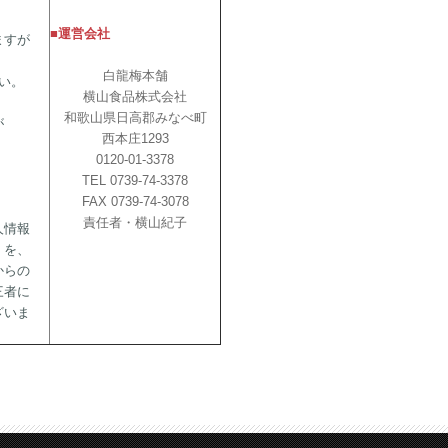
■運営会社
ますが
白龍梅本舗
い。
横山食品株式会社
和歌山県日高郡みなべ町
が
西本庄1293
、
0120-01-3378
TEL 0739-74-3378
FAX 0739-74-3078
責任者・横山紀子
人情報
）を、
からの
三者に
ざいま