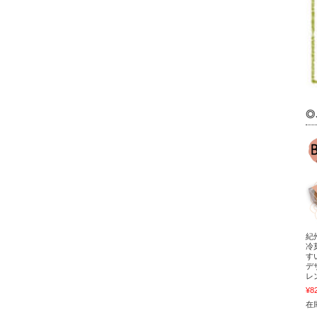
◎
紀
冷菓
す
デ
レ
¥8
在