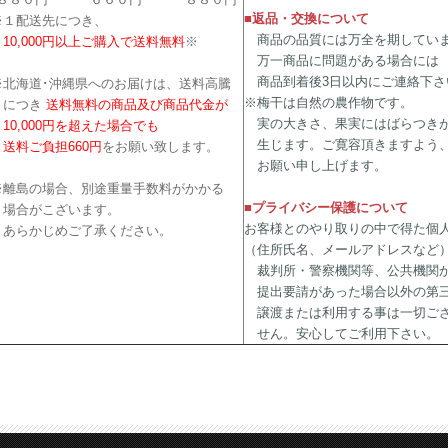
■返品・交換について
※１配送先につき、
商品の品質には万全を期してい
10,000円以上ご購入で送料無料
※
万一商品に問題がある場合には
商品到着後3日以内にご連絡下さ
※北海道･沖縄県へのお届けは、送料高騰
※梅干は自然の農作物です。
につき
送料無料の商品及び商品代金が
実の大きさ、果実にはばらつき
10,000円を超えた場合でも
生じます。ご寛容頂きますよう
送料ご負担660円
をお願い致します。
お願い申し上げます。
※離島の場合、別途重量手数料がかかる
■プライバシー保護について
場合がこざいます。
お客様とのやり取りの中で得た個
あらかじめご了承ください。
（住所氏名、メールアドレスなど
裁判所・警察機関等、公共機関
提出要請があった場合以外の第
譲渡または利用する事は一切ご
せん。安心してご利用下さい。