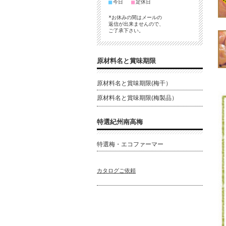
■
■
今日
定休日
*お休みの間はメールの
返信が出来ませんので、
ご了承下さい。
原材料名と賞味期限
原材料名と賞味期限(梅干）
原材料名と賞味期限(梅製品）
特選紀州南高梅
特選梅・エコファーマー
カタログご依頼