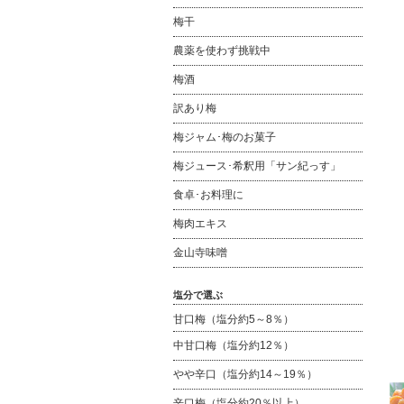
梅干
農薬を使わず挑戦中
梅酒
訳あり梅
梅ジャム･梅のお菓子
梅ジュース･希釈用「サン紀っす」
食卓･お料理に
梅肉エキス
金山寺味噌
塩分で選ぶ
甘口梅（塩分約5～8％）
中甘口梅（塩分約12％）
やや辛口（塩分約14～19％）
辛口梅（塩分約20％以上）